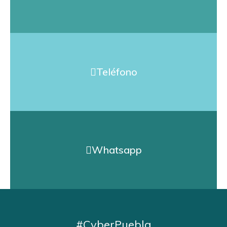
Teléfono
Whatsapp
#CyberPuebla