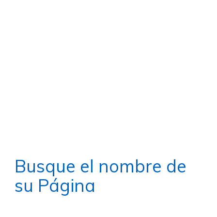
Levare Solutions
Somos una empresa mexicana con una
gran experiencia en la implementación de
soluciones empresariales, que diseñamos
a la medida de nuestros clientes,
otorgándoles la tranquilidad y protección
que les ha permitido consolidarse,
logrando un excelente desarrollo en el
crecimiento de sus empresas o negocio.
Busque
el nombre de
su
Página