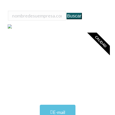
Buscar
CALIDAD
Denos la oportunidad de
trabajar juntos
Contáctenos a través de los siguientes
medios:
E-mail